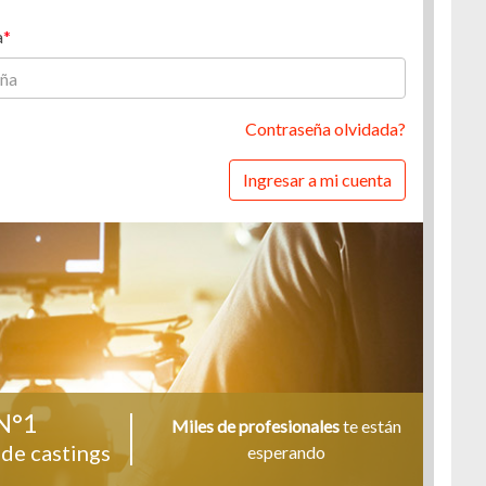
a
Contraseña olvidada?
Ingresar a mi cuenta
N°1
Miles de profesionales
te están
de castings
esperando